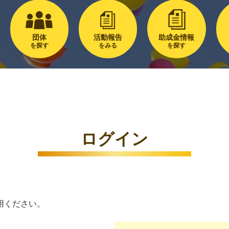
団体
活動報告
助成金情報
を探す
をみる
を探す
ログイン
用ください。