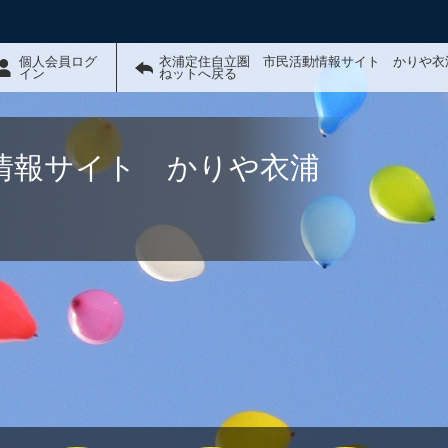
個人会員ログ
衣浦定住自立圏 市民活動情報サイト かりや衣
イン
ねットへ戻る
情報サイト かりや衣浦