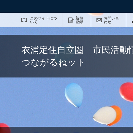
サイト内検索
このサイトにつ
新規
お問い合
いて
登録
わせ
衣浦定住自立圏 市民活動
つながるねット