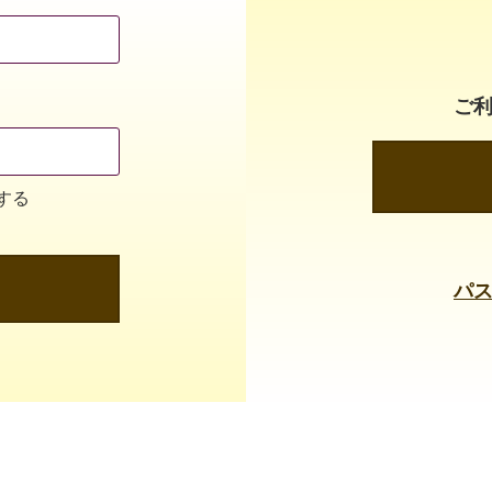
ご
する
パ