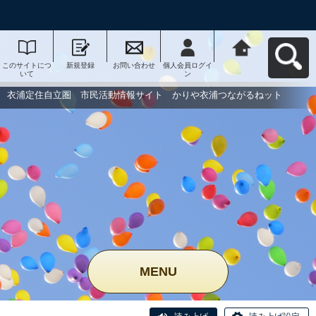
このサイトにつ
新規登録
お問い合わせ
個人会員ログイ
衣浦定住自立
いて
ン
圏 市民活動情
報サイト かり
や衣浦つながる
衣浦定住自立圏 市民活動情報サイト かりや衣浦つながるねット
ねットへ戻る
MENU