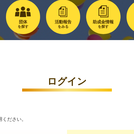
団体
活動報告
助成金情報
を探す
をみる
を探す
ログイン
用ください。