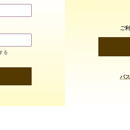
ご
する
パ