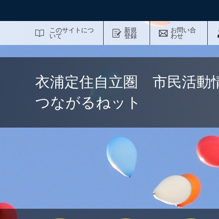
サイト内検索
このサイトにつ
新規
お問い合
いて
登録
わせ
衣浦定住自立圏 市民活動
つながるねット