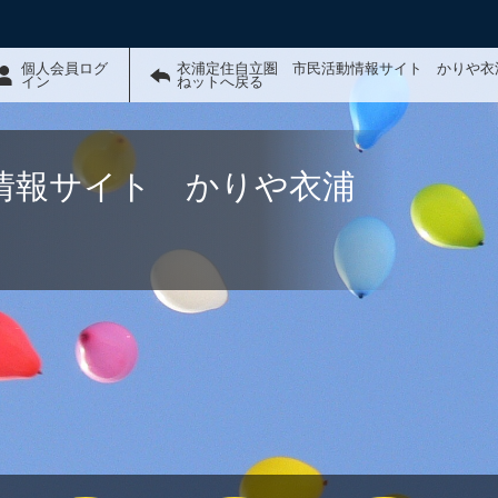
個人会員ログ
衣浦定住自立圏 市民活動情報サイト かりや衣
イン
ねットへ戻る
情報サイト かりや衣浦