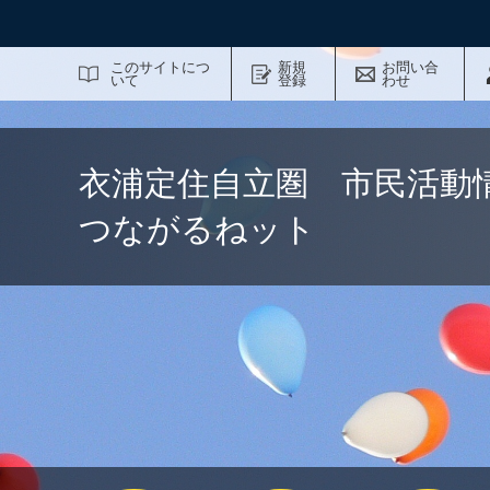
サイト内検索
このサイトにつ
新規
お問い合
いて
登録
わせ
衣浦定住自立圏 市民活動
つながるねット