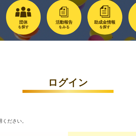
団体
活動報告
助成金情報
を探す
をみる
を探す
ログイン
用ください。