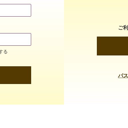
ご
する
パ