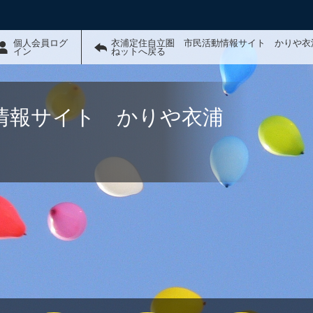
個人会員ログ
衣浦定住自立圏 市民活動情報サイト かりや衣
イン
ねットへ戻る
情報サイト かりや衣浦