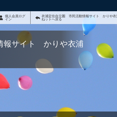
個人会員ログ
衣浦定住自立圏 市民活動情報サイト かりや衣
イン
ねットへ戻る
情報サイト かりや衣浦