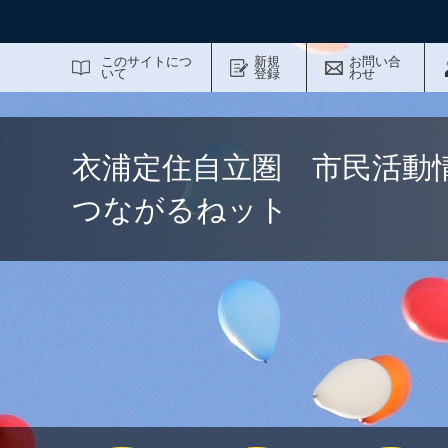
サイト内検索
このサイトにつ
新規
お問い合
いて
登録
わせ
衣浦定住自立圏 市民活動
つながるねット