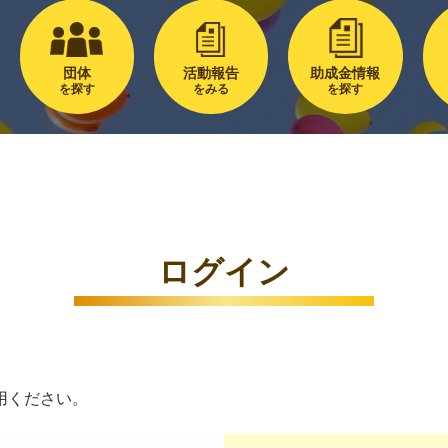
団体
活動報告
助成金情報
を探す
をみる
を探す
ログイン
用ください。