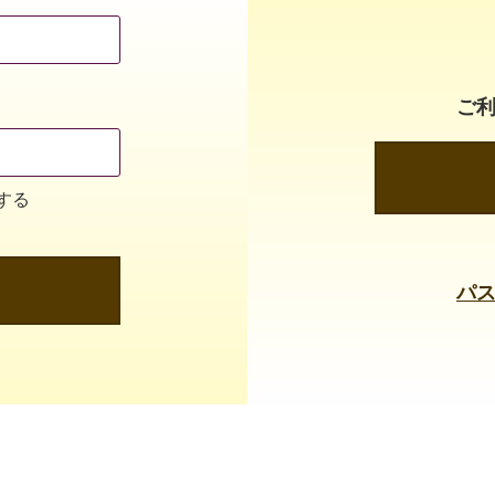
ご
する
パ