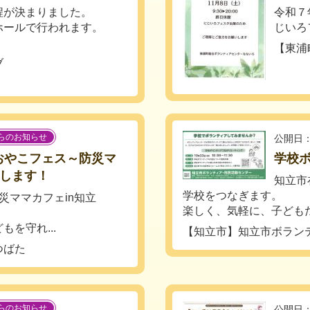
程が決まりました。
令和７
ホールで行われます。
じいろ
【東浦
ブ
らのお知らせ
公開日：
のおやこフェス～防災マ
学校
催します！
知立市
学校をつなぎます。
災ママカフェin知立
楽しく、気軽に、子どもたち
を守れ...
【知立市】知立市ボラン
つばた
らのお知らせ
公開日：