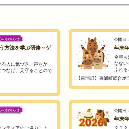
らのお知らせ
公開日：
う方法を学ぶ研修～ゲ
年末
今年も
なない
いる人に気づき、声をか
ふれる..
につなげ、見守ることので
【東浦町】東浦町総合ボ
らのお知らせ
公開日：
年末
ランティアのご協力によ
２０２