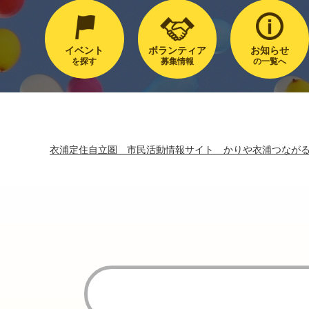
イベント
ボランティア
お知らせ
を探す
募集情報
の一覧へ
衣浦定住自立圏 市民活動情報サイト かりや衣浦つなが