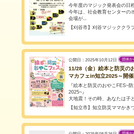
今年度のマジック発表会の日
今年は、社会教育センターの
会場が...
【刈谷市】刈谷マジッククラ
団体か
公開日：2025年10月12日
11/28（金）絵本と防災
マカフェin知立2025～開
『絵本と防災のおやこFES~防
2025~』
大地震！その時、あなたは子ども
【知立市】知立防災ママかき
団体か
公開日：2025年08月26日