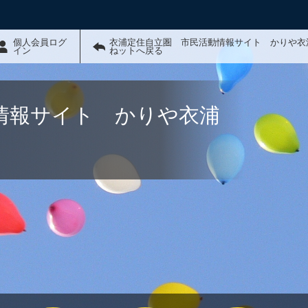
個人会員ログ
衣浦定住自立圏 市民活動情報サイト かりや衣
イン
ねットへ戻る
情報サイト かりや衣浦