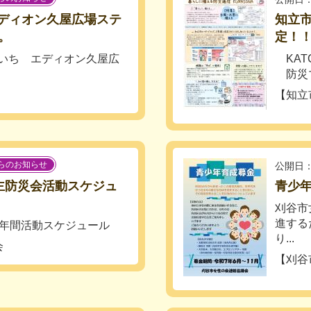
エディオン久屋広場ステ
知立市
。
定！
nあいち エディオン久屋広
KATC
防災マ
【知立
らのお知らせ
公開日：
主防災会活動スケジュ
青少
刈谷市
進する
会年間活動スケジュール
り...
会
【刈谷