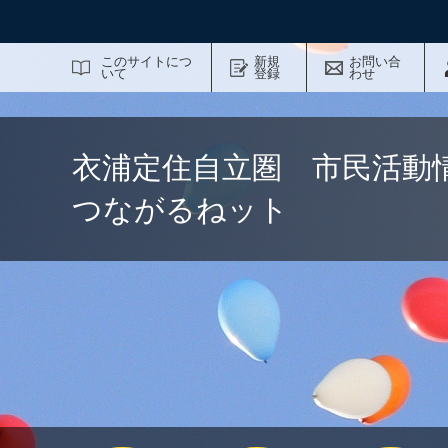
サイト内検索
このサイトにつ
新規
お問い合
いて
登録
わせ
衣浦定住自立圏 市民活動
つながるねット