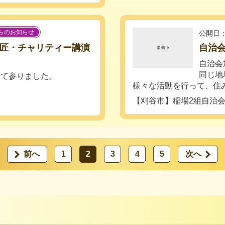
らのお知らせ
公開日：
師匠・チャリティー講演
自治
自治会
同じ地
って参りました。
様々な活動を行って、住みよ
【刈谷市】稲場2組自治
前へ
1
2
3
4
5
次へ