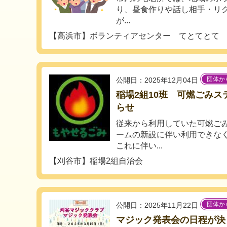
り、昼食作りや話し相手・リ
が...
【高浜市】ボランティアセンター てとてとて
団体か
公開日：2025年12月04日
稲場2組10班 可燃ごみ
らせ
従来から利用していた可燃ご
ームの新設に伴い利用できな
これに伴い...
【刈谷市】稲場2組自治会
団体か
公開日：2025年11月22日
マジック発表会の日程が決