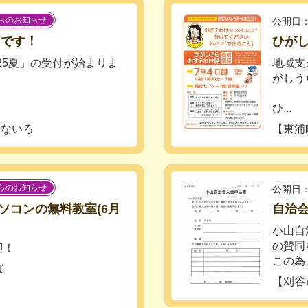
らのお知らせ
公開日：
中です！
ひが
025夏」の受付が始まりま
地域支
がしう
ひ...
なないろ
【東浦
らのお知らせ
公開日：
ソコンの無料教室(6月
自治
小山自
の賛同
迎！
この為
ば
【刈谷