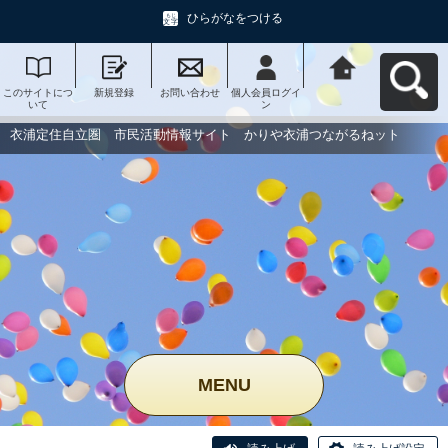
ひらがなをつける
このサイトにつ
新規登録
お問い合わせ
個人会員ログイ
衣浦定住自立
いて
ン
圏 市民活動情
報サイト かり
や衣浦つながる
衣浦定住自立圏 市民活動情報サイト かりや衣浦つながるねット
ねットへ戻る
MENU