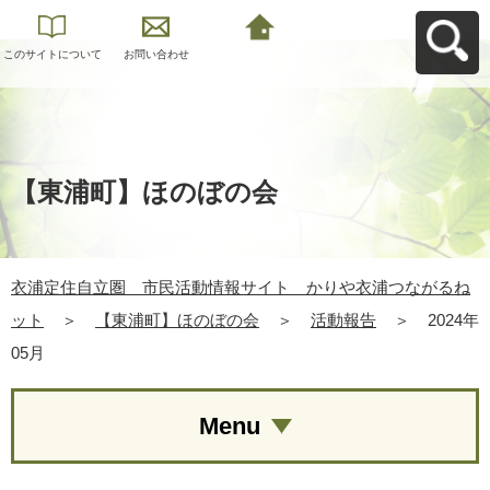
このサイトについて
お問い合わせ
衣浦定住自立圏 市
民活動情報サイト
かりや衣浦つながる
ねットへ戻る
【東浦町】ほのぼの会
衣浦定住自立圏 市民活動情報サイト かりや衣浦つながるね
ット
＞
【東浦町】ほのぼの会
＞
活動報告
＞
2024年
05月
Menu