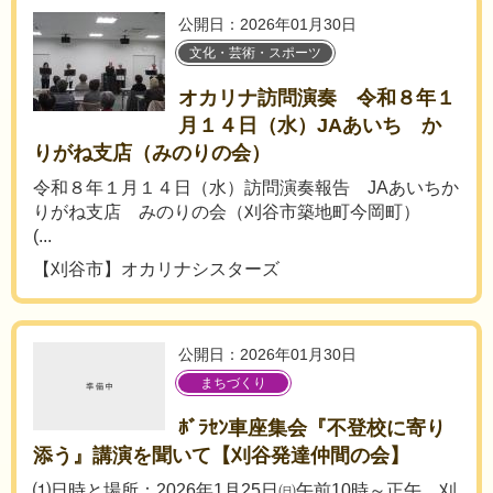
公開日：2026年01月30日
文化・芸術・スポーツ
オカリナ訪問演奏 令和８年１
月１４日（水）JAあいち か
りがね支店（みのりの会）
令和８年１月１４日（水）訪問演奏報告 JAあいちか
りがね支店 みのりの会（刈谷市築地町今岡町）
(...
【刈谷市】オカリナシスターズ
公開日：2026年01月30日
まちづくり
ﾎﾞﾗｾﾝ車座集会『不登校に寄り
添う』講演を聞いて【刈谷発達仲間の会】
⑴日時と場所：2026年1月25日㈰午前10時～正午，刈