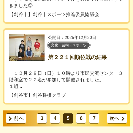
きました😊
【刈谷市】刈谷市スポーツ推進委員協議会
公開日：2025年12月30日
文化・芸術・スポーツ
第２２１回順位戦の結果
１２月２８日（日）１０時より市民交流センター３
階和室で２２名が参加して開催されました。
１組...
【刈谷市】刈谷将棋クラブ
前へ
3
4
5
6
7
次へ