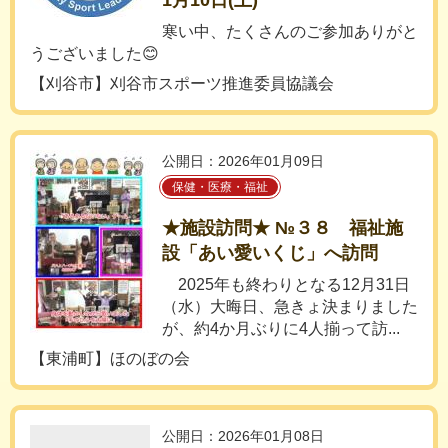
1月10日(土)
寒い中、たくさんのご参加ありがと
うございました😊
【刈谷市】刈谷市スポーツ推進委員協議会
公開日：2026年01月09日
保健・医療・福祉
★施設訪問★ №３８ 福祉施
設「あい愛いくじ」へ訪問
2025年も終わりとなる12月31日
（水）大晦日、急きょ決まりました
が、約4か月ぶりに4人揃って訪...
【東浦町】ほのぼの会
公開日：2026年01月08日