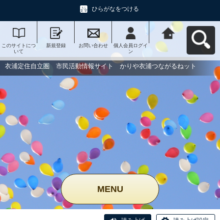
ひらがなをつける
このサイトにつ
新規登録
お問い合わせ
個人会員ログイ
衣浦定住自立
いて
ン
圏 市民活動情
報サイト かり
や衣浦つながる
衣浦定住自立圏 市民活動情報サイト かりや衣浦つながるねット
ねットへ戻る
MENU