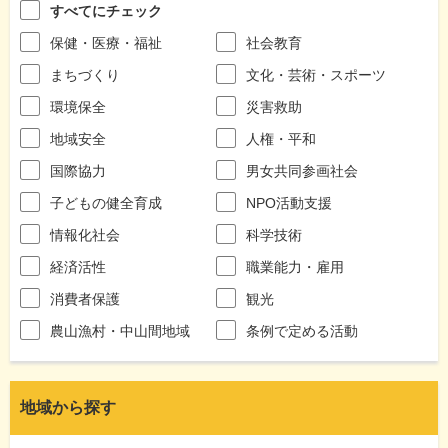
すべてにチェック
保健・医療・福祉
社会教育
まちづくり
文化・芸術・スポーツ
環境保全
災害救助
地域安全
人権・平和
国際協力
男女共同参画社会
子どもの健全育成
NPO活動支援
情報化社会
科学技術
経済活性
職業能力・雇用
消費者保護
観光
農山漁村・中山間地域
条例で定める活動
地域から探す