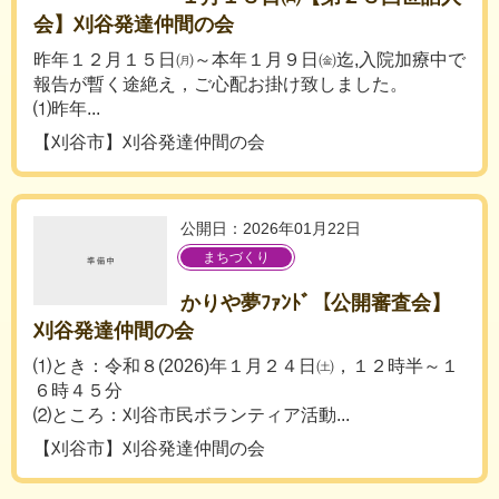
会】刈谷発達仲間の会
昨年１２月１５日㈪～本年１月９日㈮迄,入院加療中で
報告が暫く途絶え，ご心配お掛け致しました。
⑴昨年...
【刈谷市】刈谷発達仲間の会
公開日：2026年01月22日
まちづくり
かりや夢ﾌｧﾝﾄﾞ【公開審査会】
刈谷発達仲間の会
⑴とき：令和８(2026)年１月２４日㈯，１２時半～１
６時４５分
⑵ところ：刈谷市民ボランティア活動...
【刈谷市】刈谷発達仲間の会