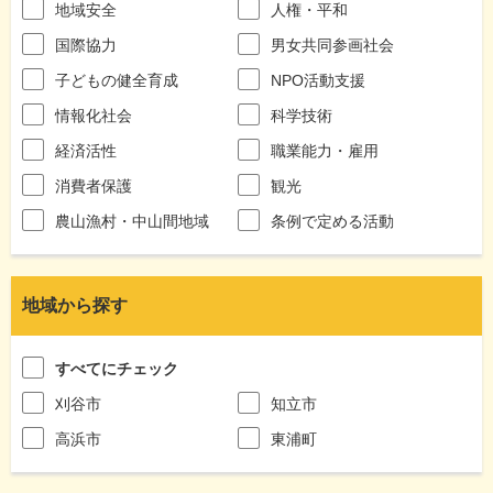
地域安全
人権・平和
国際協力
男女共同参画社会
子どもの健全育成
NPO活動支援
情報化社会
科学技術
経済活性
職業能力・雇用
消費者保護
観光
農山漁村・中山間地域
条例で定める活動
地域から探す
すべてにチェック
刈谷市
知立市
高浜市
東浦町