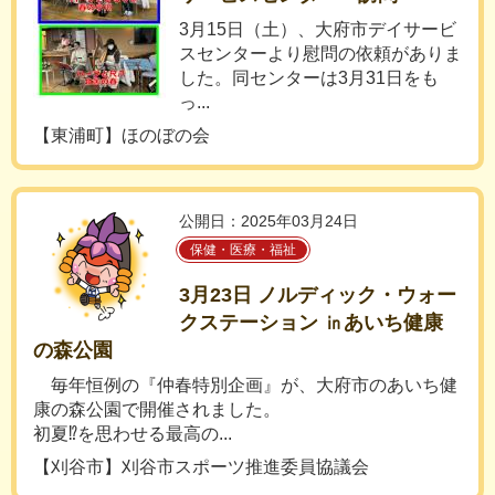
3月15日（土）、大府市デイサービ
スセンターより慰問の依頼がありま
した。同センターは3月31日をも
っ...
【東浦町】ほのぼの会
公開日：2025年03月24日
保健・医療・福祉
3月23日 ノルディック・ウォー
クステーション ㏌あいち健康
の森公園
毎年恒例の『仲春特別企画』が、大府市のあいち健
康の森公園で開催されました。
初夏⁉を思わせる最高の...
【刈谷市】刈谷市スポーツ推進委員協議会