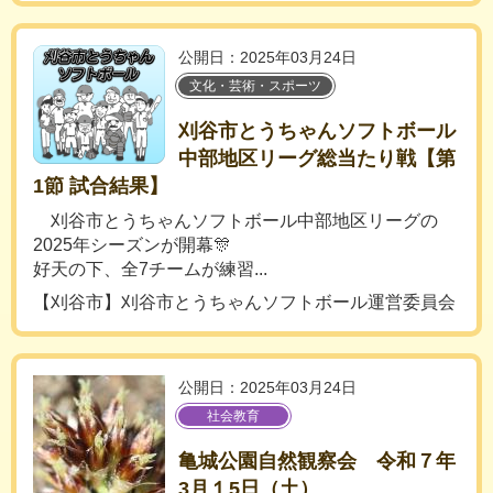
公開日：2025年03月24日
文化・芸術・スポーツ
刈谷市とうちゃんソフトボール
中部地区リーグ総当たり戦【第
1節 試合結果】
刈谷市とうちゃんソフトボール中部地区リーグの
2025年シーズンが開幕🎊
好天の下、全7チームが練習...
【刈谷市】刈谷市とうちゃんソフトボール運営委員会
公開日：2025年03月24日
社会教育
亀城公園自然観察会 令和７年
3月１5日（土）