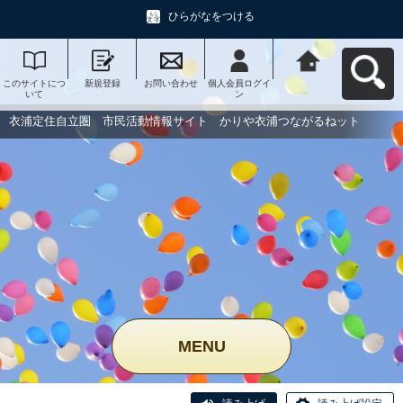
ひらがなをつける
このサイトにつ
新規登録
お問い合わせ
個人会員ログイ
衣浦定住自立
いて
ン
圏 市民活動情
報サイト かり
や衣浦つながる
衣浦定住自立圏 市民活動情報サイト かりや衣浦つながるねット
ねットへ戻る
MENU