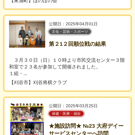
【東浦町】ほのぼの会
公開日：2025年04月01日
文化・芸術・スポーツ
第２1２回順位戦の結果
３月３０日（日）１０時より市民交流センター３階
和室で２３名が参加して開催されました。
１組・...
【刈谷市】刈谷将棋クラブ
公開日：2025年03月25日
保健・医療・福祉
★施設訪問★ №23 大府デイー
サービスセンターへ訪問