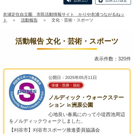
読み上げ
読み上げ設定
衣浦定住自立圏 市民活動情報サイト かりや衣浦つながるねッ
ト
＞
活動報告
＞
文化・芸術・スポーツ
活動報告 文化・芸術・スポーツ
表示件数：320件
公開日：2025年05月11日
保健・医療・福祉
ノルディック・ウォークステー
ション ㏌洲原公園
心地良い春風にのって小堤西池周辺
をノルディックウォークしました。
【刈谷市】刈谷市スポーツ推進委員協議会