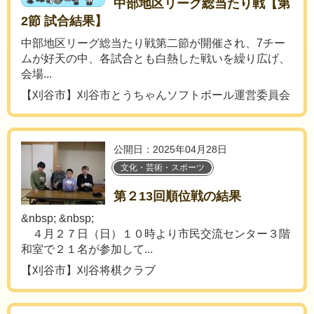
中部地区リーグ総当たり戦【第
2節 試合結果】
中部地区リーグ総当たり戦第二節が開催され、7チー
ムが好天の中、各試合とも白熱した戦いを繰り広げ、
会場...
【刈谷市】刈谷市とうちゃんソフトボール運営委員会
公開日：2025年04月28日
文化・芸術・スポーツ
第２13回順位戦の結果
&nbsp; &nbsp;
４月２７日（日）１０時より市民交流センター３階
和室で２１名が参加して...
【刈谷市】刈谷将棋クラブ