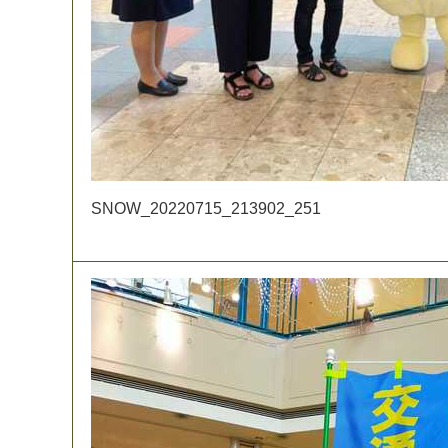
S
N
O
W
_
2
0
2
2
0
7
1
5
_
2
1
3
9
0
2
_
2
5
1