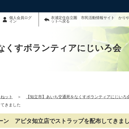
個人会員ログ
衣浦定住自立圏 市民活動情報サイト かり
イン
ットへ戻る
なくすボランティアにじいろ会
るねット
＞
【知立市】あいち交通死をなくすボランティアにじいろ
してきました
ンペーン アピタ知立店でストラップを配布してきま