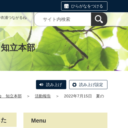
ひらがなをつける
や衣浦つながるね
 知立本部
読み上げ
読み上げ設定
会 知立本部
＞
活動報告
＞
2022年7月15日 夏の
した
Menu