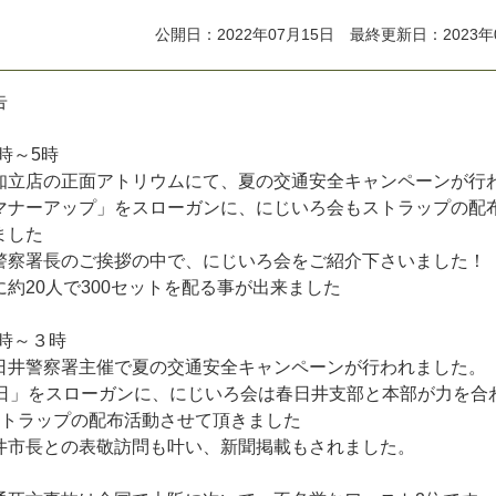
公開日：2022年07月15日 最終更新日：2023年
告
４時～5時
知立店の正面アトリウムにて、夏の交通安全キャンペーンが行
マナーアップ」をスローガンに、にじいろ会もストラップの配
ました
警察署長のご挨拶の中で、にじいろ会をご紹介下さいました！
約20人で300セットを配る事が出来ました
２時～３時
日井警察署主催で夏の交通安全キャンペーンが行われました。
の日」をスローガンに、にじいろ会は春日井支部と本部が力を合
ストラップの配布活動させて頂きました
井市長との表敬訪問も叶い、新聞掲載もされました。