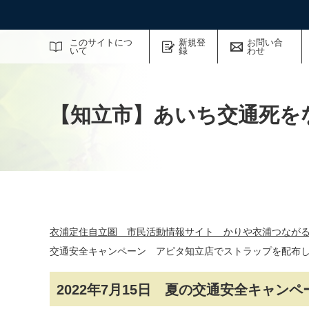
サイト内検索
このサイトにつ
新規登
お問い合
いて
録
わせ
【知立市】あいち交通死を
衣浦定住自立圏 市民活動情報サイト かりや衣浦つなが
交通安全キャンペーン アピタ知立店でストラップを配布
2022年7月15日 夏の交通安全キャ