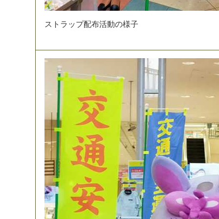
ス
ト
ラ
ッ
プ
配
布
活
動
の
様
子