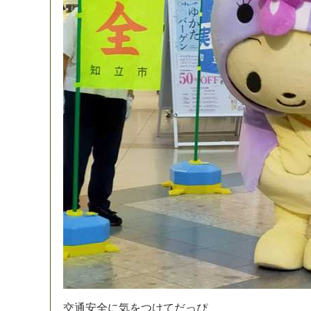
交
通
安
全
に
気
を
つ
け
て
だ
っ
ぴ