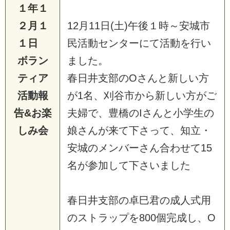
１年１
２月１
12月11日(土)午後１時～安城市
１日
民活動センターにて活動を行い
ボラン
ました。
ティア
春日井支部のOさんと新しい方
活動報
が1名、刈谷市から新しい方がご
告&お楽
夫婦で、豊橋のIさんと小学生の
しみ会
娘さんが来て下さって、知立・
安城のメンバーさん合わせて15
名が参加して下さいました
春日井支部の卓巳君の成人式用
のストラップを800個完成し、O