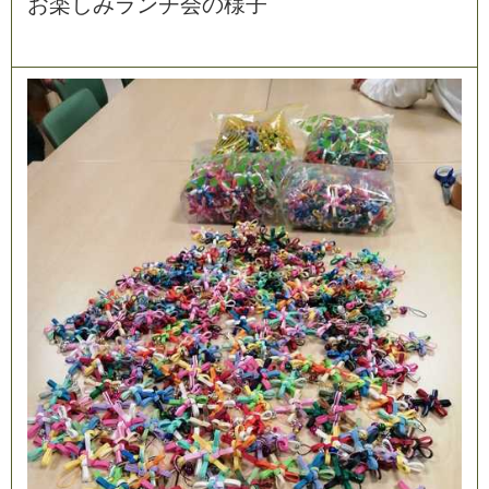
お
楽
し
み
ラ
ン
チ
会
の
様
子