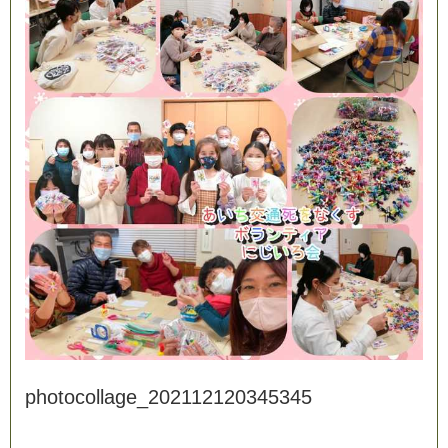
p
h
o
t
o
c
o
l
l
a
g
e
_
2
0
2
1
1
2
1
2
0
3
4
5
3
4
5