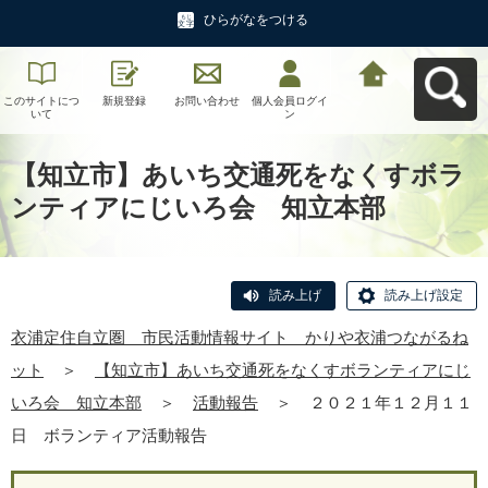
ひらがなをつける
このサイトにつ
新規登録
お問い合わせ
個人会員ログイ
衣浦定住自立
いて
ン
圏 市民活動情
報サイト かり
や衣浦つながる
ねットへ戻る
【知立市】あいち交通死をなくすボラ
ンティアにじいろ会 知立本部
読み上げ
読み上げ設定
衣浦定住自立圏 市民活動情報サイト かりや衣浦つながるね
ット
＞
【知立市】あいち交通死をなくすボランティアにじ
いろ会 知立本部
＞
活動報告
＞
２０２１年１２月１１
日 ボランティア活動報告