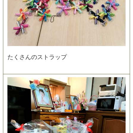
た
く
さ
ん
の
ス
ト
ラ
ッ
プ