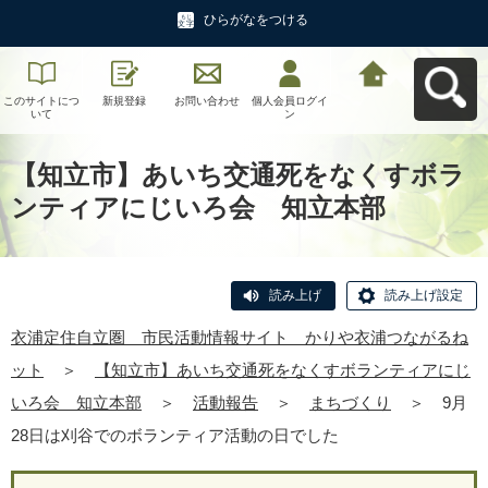
ひらがなをつける
このサイトにつ
新規登録
お問い合わせ
個人会員ログイ
衣浦定住自立
いて
ン
圏 市民活動情
報サイト かり
や衣浦つながる
ねットへ戻る
【知立市】あいち交通死をなくすボラ
ンティアにじいろ会 知立本部
読み上げ
読み上げ設定
衣浦定住自立圏 市民活動情報サイト かりや衣浦つながるね
ット
＞
【知立市】あいち交通死をなくすボランティアにじ
いろ会 知立本部
＞
活動報告
＞
まちづくり
＞
9月
28日は刈谷でのボランティア活動の日でした