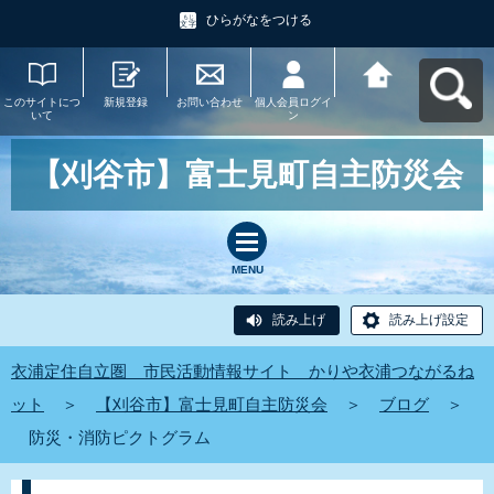
ひらがなをつける
このサイトにつ
新規登録
お問い合わせ
個人会員ログイ
衣浦定住自立
いて
ン
圏 市民活動情
報サイト かり
や衣浦つながる
ねットへ戻る
【刈谷市】富士見町自主防災会
MENU
読み上げ
読み上げ設定
衣浦定住自立圏 市民活動情報サイト かりや衣浦つながるね
ット
＞
【刈谷市】富士見町自主防災会
＞
ブログ
＞
防災・消防ピクトグラム