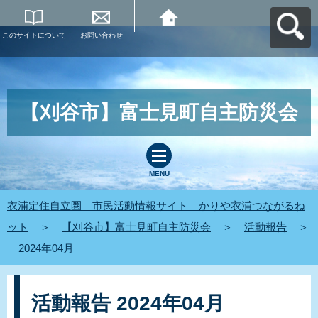
このサイトについて
お問い合わせ
衣浦定住自立圏 市
民活動情報サイト
かりや衣浦つながる
ねットへ戻る
【刈谷市】富士見町自主防災会
MENU
衣浦定住自立圏 市民活動情報サイト かりや衣浦つながるね
ット
＞
【刈谷市】富士見町自主防災会
＞
活動報告
＞
2024年04月
活動報告 2024年04月