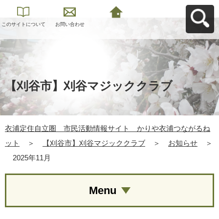
このサイトについて
お問い合わせ
衣浦定住自立圏 市
民活動情報サイト
かりや衣浦つながる
ねットへ戻る
【刈谷市】刈谷マジッククラブ
衣浦定住自立圏 市民活動情報サイト かりや衣浦つながるね
ット
＞
【刈谷市】刈谷マジッククラブ
＞
お知らせ
＞
2025年11月
Menu