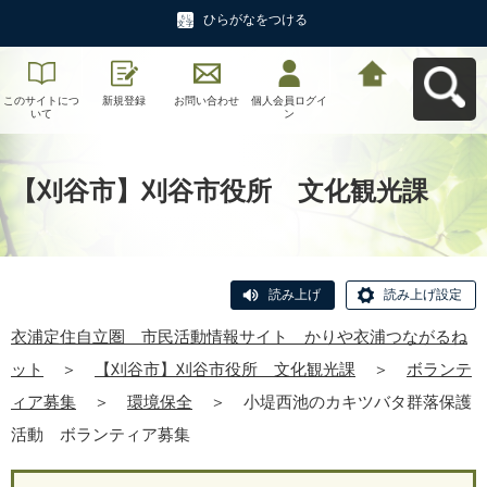
ひらがなをつける
このサイトにつ
新規登録
お問い合わせ
個人会員ログイ
衣浦定住自立
いて
ン
圏 市民活動情
報サイト かり
や衣浦つながる
ねットへ戻る
【刈谷市】刈谷市役所 文化観光課
読み上げ
読み上げ設定
衣浦定住自立圏 市民活動情報サイト かりや衣浦つながるね
ット
＞
【刈谷市】刈谷市役所 文化観光課
＞
ボランテ
ィア募集
＞
環境保全
＞
小堤西池のカキツバタ群落保護
活動 ボランティア募集