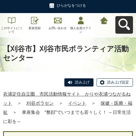
ひらがなをつける
このサイトにつ
新規登録
お問い合わせ
個人会員ログイ
衣浦定住自立
いて
ン
圏 市民活動情
報サイト かり
や衣浦つながる
ねットへ戻る
【刈谷市】刈谷市民ボランティア活動
センター
読み上げ
読み上げ設定
衣浦定住自立圏 市民活動情報サイト かりや衣浦つながるね
ット
＞
刈谷ボラセン
＞
イベント
＞
保健・医療・福
祉
＞
車座集会 “整顔”でいつまでも若々しく！ ～日常生活
に彩を～